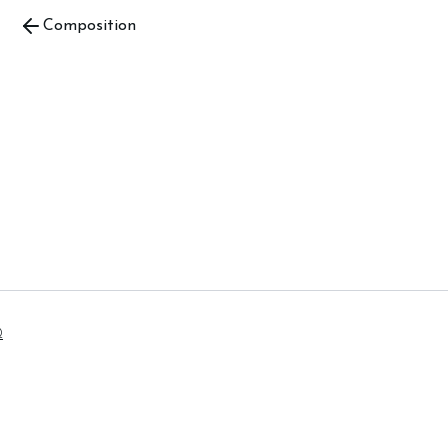
Composition
Q
OGUE RAISONNÉ
/
CONTACT
PEINTURES
1960
PEINTURES
19