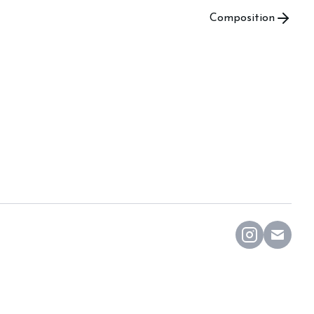
Composition
70
PEINTURES
1980