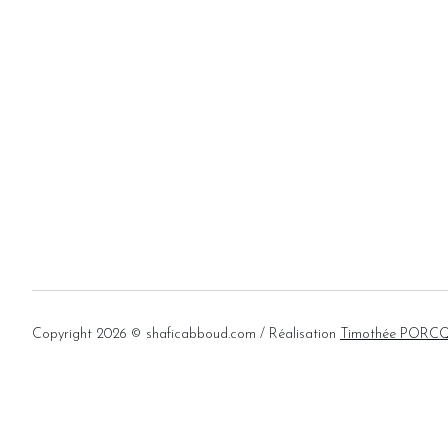
Copyright 2026 © shaficabboud.com
/ Réalisation
Timothée PORC
OEUVRES
/
BIOGRAPHIE
/
EXPOSITIONS
/
ACTUALITÉ
/
CATAL
PEINTURES
1940
PEINTURES
1950