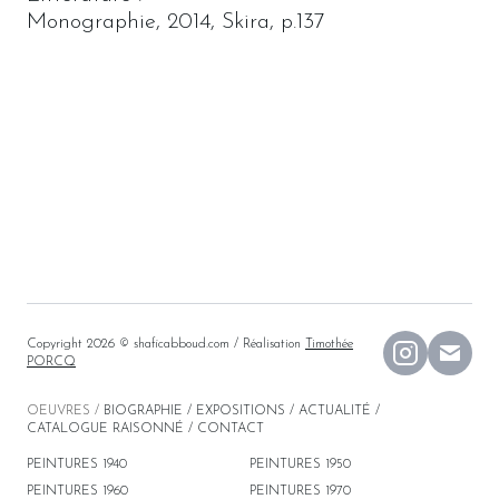
Monographie, 2014, Skira, p.137
Copyright 2026 © shaficabboud.com
/ Réalisation
Timothée
PORCQ
OEUVRES
/
BIOGRAPHIE
/
EXPOSITIONS
/
ACTUALITÉ
/
CATALOGUE RAISONNÉ
/
CONTACT
PEINTURES
1940
PEINTURES
1950
PEINTURES
1960
PEINTURES
1970